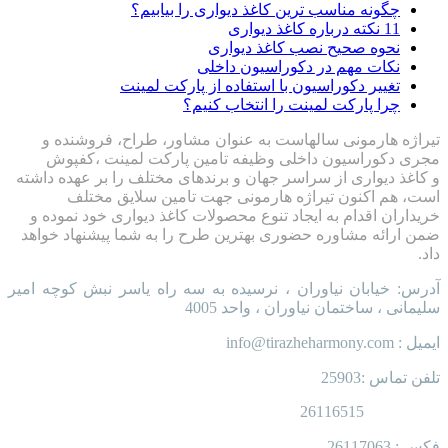
چگونه مناسب ترین کاغذ دیواری را بیابیم؟
11 نکته درباره کاغذ دیواری
نحوه صحیح نصب کاغذ دیواری
نکات مهم در دکوراسیون داخلی
تغییر دکوراسیون با استفاده از پارکت لمینت
چرا پارکت لمینت را انتخاب کنیم؟
تیراژه هارمونی سالهاست به عنوان مشاور، طراح، فروشنده و
مجری دکوراسیون داخلی وظیفه تامین پارکت لمینت ،کفپوش
و کاغذ دیواری از سراسر جهان و برندهای مختلف را بر عهده داشته
است، هم اکنون تیراژه هارمونی جهت تامین سلایق مختلف
خریداران اقدام به ایجاد تنوع محصولات کاغذ دیواری خود نموده و
ضمن ارائه مشاوره حضوری بهترین طرح را به شما پیشنهاد خواهد
داد.
آدرس: خیابان نیاوران ، نرسیده به سه راه یاسر نبش کوچه امیر
سلیمانی ، ساختمان نیاوران ، واحد 4005
ایمیل : info@tirazheharmony.com
تلفن تماس :25903
26116515
فکس : 26117063