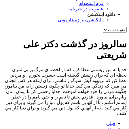
فرم استخدام
عضویت در خبرنامه
دانلود اپلیکیشن
اپلیکیشن تیراژه هارمونی
سالروز در گذشت دکتر علی
شریعتی
خدايا به من زيستني عطا کن، که در لحظه ي مرگ بر بي ثمري
لحظه اي که براي زيستن گذشته است حسرت نخورم ، و مردني
عطا کن که بربيهودگيش سوگوار نباشم . براي اينکه هر کس آنچنان
مي ميرد که زندگي مي کند. خدايا تو چگونه زيستن را به من بياموز،
چگونه مردن را خود خواهم آموخت .خدايا رحمتي کن تا ايمان ، نان
ونام برايم نياورد ، قدرتم بخش تا نانم را و حتي نامم را در خطر
ايمانم افکنم ، تا از آنهايي باشم که پول دنيا را مي گيرند و براي دين
کار مي کنند ، نه از آنهايي که پول دين مي گيرند و براي دنيا کار مي
کنند .
قبلی
بعدی