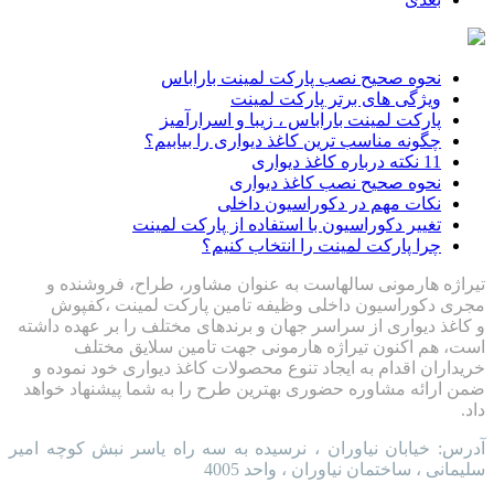
نحوه صحیح نصب پارکت لمینت باراباس
ویژگی های برتر پارکت لمینت
پارکت لمینت باراباس ، زیبا و اسرارآمیز
چگونه مناسب ترین کاغذ دیواری را بیابیم؟
11 نکته درباره کاغذ دیواری
نحوه صحیح نصب کاغذ دیواری
نکات مهم در دکوراسیون داخلی
تغییر دکوراسیون با استفاده از پارکت لمینت
چرا پارکت لمینت را انتخاب کنیم؟
تیراژه هارمونی سالهاست به عنوان مشاور، طراح، فروشنده و
مجری دکوراسیون داخلی وظیفه تامین پارکت لمینت ،کفپوش
و کاغذ دیواری از سراسر جهان و برندهای مختلف را بر عهده داشته
است، هم اکنون تیراژه هارمونی جهت تامین سلایق مختلف
خریداران اقدام به ایجاد تنوع محصولات کاغذ دیواری خود نموده و
ضمن ارائه مشاوره حضوری بهترین طرح را به شما پیشنهاد خواهد
داد.
آدرس: خیابان نیاوران ، نرسیده به سه راه یاسر نبش کوچه امیر
سلیمانی ، ساختمان نیاوران ، واحد 4005