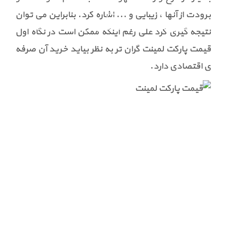
اخبار
برودت از آنها ، زیبایی و ... اشاره کرد. بنابراین می توان
اخبار و مناسبت ها
اطلاعیه فروش
اسپانسرینگ
نتیجه گیری کرد علی رغم اینکه ممکن است در نگاه اول
قیمت پارکت لمینت گران تر به نظر بیاید خرید آن صرفه
تابلوهای تبلیغاتی
نمایشگاه ها و همایش ها
ی اقتصادی دارد.
مقالات
پارکت لمینت
کاغذ دیواری
درباره ما
درباره تیراژه هارمونی
لوح ها و تندیس ها
تماس با ما