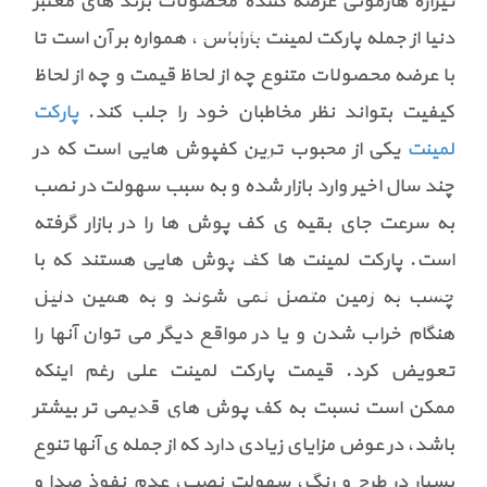
تیراژه هارمونی عرضه کننده محصولات برند های معتبر
کاتالوگ آنلاین
دنیا از جمله پارکت لمینت باراباس ، همواره بر آن است تا
با عرضه محصولات متنوع چه از لحاظ قیمت و چه از لحاظ
کیفیت بتواند نظر مخاطبان خود را جلب کند.
پارکت
پارکت لمینت
لمینت
یکی از محبوب ترین کفپوش هایی است که در
مربعی
رنگ تیره
رنگ روشن
چند سال اخیر وارد بازار شده و به سبب سهولت در نصب
به سرعت جای بقیه ی کف پوش ها را در بازار گرفته
گالری
است. پارکت لمینت ها کف پوش هایی هستند که با
پروژه های انجام شده کاغذ دیواری
پروژه های انجام شده لمینت
چسب به زمین متصل نمی شوند و به همین دلیل
هنگام خراب شدن و یا در مواقع دیگر می توان آنها را
تعویض کرد. قیمت پارکت لمینت علی رغم اینکه
نمایندگی
ممکن است نسبت به کف پوش های قدیمی تر بیشتر
پذیرش نمایندگی
ورود نمایندگان
باشد، در عوض مزایای زیادی دارد که از جمله ی آنها تنوع
بسیار در طرح و رنگ، سهولت نصب، عدم نفوذ صدا و