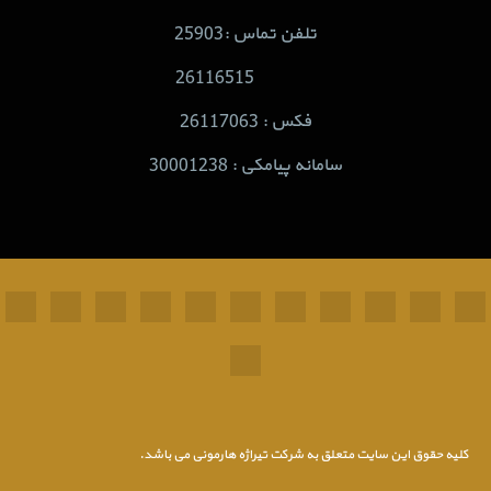
تلفن تماس :25903
26116515
فکس : 26117063
سامانه پیامکی : 30001238
کلیه حقوق این سایت متعلق به شرکت تیراژه هارمونی می باشد.