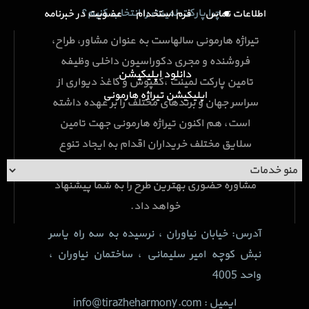
چرا پارکت لمینت را انتخاب کنیم؟
اطلاعات تماس
فرم استخدام
عضویت در خبرنامه
تیراژه هارمونی سالهاست به عنوان مشاور، طراح،
فروشنده و مجری دکوراسیون داخلی وظیفه
دانلود اپلیکیشن
تامین پارکت لمینت ،کفپوش و کاغذ دیواری از
اپلیکیشن تیراژه هارمونی
سراسر جهان و برندهای مختلف را بر عهده داشته
است، هم اکنون تیراژه هارمونی جهت تامین
سلایق مختلف خریداران اقدام به ایجاد تنوع
محصولات کاغذ دیواری خود نموده و ضمن ارائه
مشاوره حضوری بهترین طرح را به شما پیشنهاد
خواهد داد.
آدرس: خیابان نیاوران ، نرسیده به سه راه یاسر
نبش کوچه امیر سلیمانی ، ساختمان نیاوران ،
واحد 4005
ایمیل : info@tirazheharmony.com