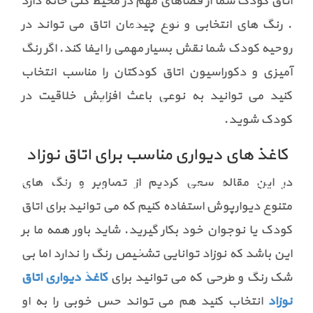
اتاق کودک شما از فضاهای مهم در محیط کلی خانه دارد
کاتالوگ آنلاین
. رنگ های انتخابی و نوع چیدمان اتاق می تواند در
روحیه کودک شما نقش بسیار مهمی را ایفا کند. اگر رنگ
آمیزی و دکوراسیون اتاق کودکتان را مناسب انتخاب
پارکت لمینت
کنید می توانید به نوعی باعث افزایش خلاقیت در
مربعی
رنگ تیره
رنگ روشن
کودک شوید.
کاغذ های دیواری مناسب برای اتاق نوزاد
گالری
در این مقاله سعی کردیم از تصاویر و رنگ های
پروژه های انجام شده کاغذ دیواری
پروژه های انجام شده لمینت
متنوع دیوارپوش استفاده کنیم که می توانید برای اتاق
کودک یا نوجوان خود بکار گیرید. شاید باور همه ما بر
نمایندگی
این باشد که نوزاد توانایی تشخیص رنگ را ندارد اما بی
پذیرش نمایندگی
ورود نمایندگان
شک رنگ و طرحی که می توانید برای
کاغذ دیواری اتاق
نوزاد
انتخاب کنید هم می تواند حس خوبی را به او