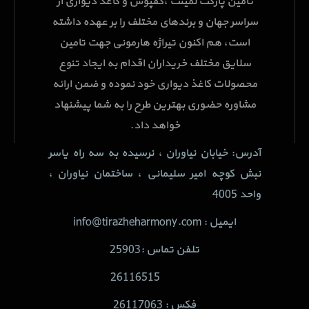
تامین پارکت لمینت ،کفپوش و کاغذ دیواری از
سراسر جهان و برندهای مختلف را بر عهده داشته
است، هم اکنون تیراژه هارمونی جهت تامین
سلایق مختلف خریداران اقدام به ایجاد تنوع
محصولات کاغذ دیواری خود نموده و ضمن ارائه
مشاوره حضوری بهترین طرح را به شما پیشنهاد
خواهد داد.
آدرس: خیابان نیاوران ، نرسیده به سه راه یاسر
نبش کوچه امیر سلیمانی ، ساختمان نیاوران ،
واحد 4005
ایمیل : info@tirazheharmony.com
تلفن تماس :25903
26116515
فکس : 26117063