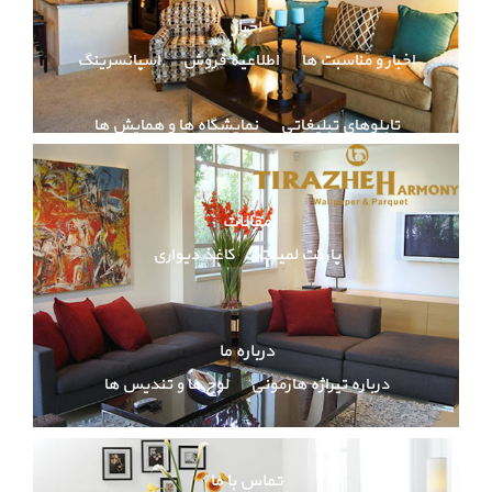
اخبار
اخبار و مناسبت ها
اطلاعیه فروش
اسپانسرینگ
تابلوهای تبلیغاتی
نمایشگاه ها و همایش ها
مقالات
پارکت لمینت
کاغذ دیواری
درباره ما
درباره تیراژه هارمونی
لوح ها و تندیس ها
تماس با ما