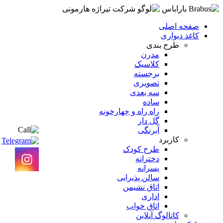
صفحه اصلی
کاغذ دیواری
طرح بندی
مدرن
کلاسیک
برجسته
تصویری
سه بعدی
ساده
راه راه و چهارخونه
گل دار
آبرنگی
کاربرد
طرح کودک
دخترانه
پسرانه
سالن پذیرایی
اتاق نشیمن
اداری
اتاق خواب
کاتالوگ آنلاین